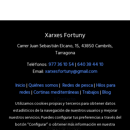
Xarxes Fortuny
Carrer Juan Sebastián Elcano, 15, 43850 Cambrils,
Tarragona
Teléfonos:
977 36 10 54
|
640 38 44 10
Email:
xarxesfortuny@gmail.com
Inicio
|
Quiénes somos
|
Redes de pesca
|
Hilos para
redes
|
Cortinas mediterráneas
|
Trabajos
|
Blog
|
Contacto
Utilizamos cookies propias y terceros para obtener datos
© 2019 copyright
estadísticos de la navegación de nuestros usuarios y mejorar
nuestros servicios. Puedes configurar tus preferencias a través del
Aviso legal
botón “Configurar” o obtener más información en nuestra
Política de cookies