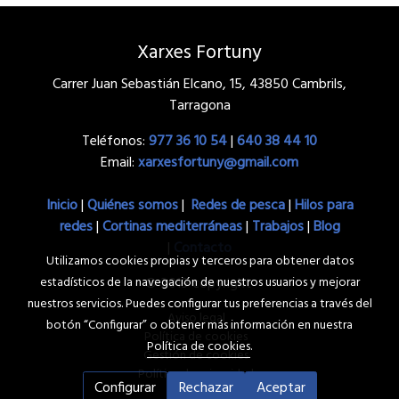
Xarxes Fortuny
Carrer Juan Sebastián Elcano, 15, 43850 Cambrils,
Tarragona
Teléfonos:
977 36 10 54
|
640 38 44 10
Email:
xarxesfortuny@gmail.com
Inicio
|
Quiénes somos
|
Redes de pesca
|
Hilos para
redes
|
Cortinas mediterráneas
|
Trabajos
|
Blog
|
Contacto
Utilizamos cookies propias y terceros para obtener datos
estadísticos de la navegación de nuestros usuarios y mejorar
© 2019 copyright
nuestros servicios. Puedes configurar tus preferencias a través del
Aviso legal
botón “Configurar” o obtener más información en nuestra
Política de cookies
Política de cookies
.
Gestión de cookies
Política de privacidad
Configurar
Rechazar
Aceptar